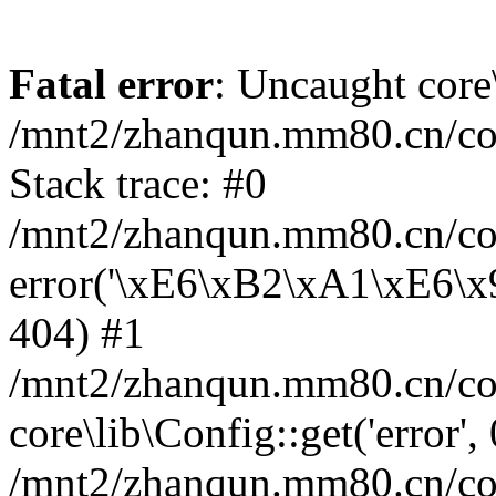
Fatal error
: Uncaught core
/mnt2/zhanqun.mm80.cn/co
Stack trace: #0
/mnt2/zhanqun.mm80.cn/cor
error('\xE6\xB2\xA1\xE6\
404) #1
/mnt2/zhanqun.mm80.cn/cor
core\lib\Config::get('error',
/mnt2/zhanqun.mm80.cn/co