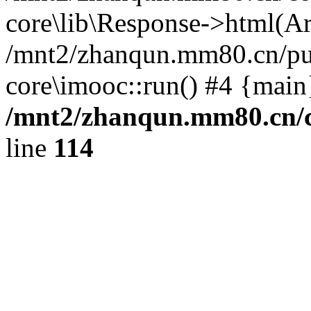
core\lib\Response->html(Arr
/mnt2/zhanqun.mm80.cn/pub
core\imooc::run() #4 {main
/mnt2/zhanqun.mm80.cn/
line
114