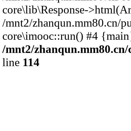
core\lib\Response->html(Arra
/mnt2/zhanqun.mm80.cn/pub
core\imooc::run() #4 {main
/mnt2/zhanqun.mm80.cn/
line
114