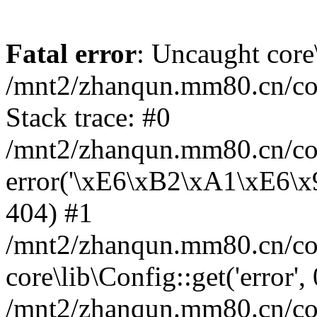
Fatal error
: Uncaught core
/mnt2/zhanqun.mm80.cn/co
Stack trace: #0
/mnt2/zhanqun.mm80.cn/cor
error('\xE6\xB2\xA1\xE6\
404) #1
/mnt2/zhanqun.mm80.cn/cor
core\lib\Config::get('error',
/mnt2/zhanqun.mm80.cn/co