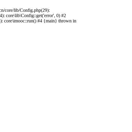
n/core/lib/Config.php(29):
ore\lib\Config::get('error', 0) #2
): core\imooc::run() #4 {main} thrown in