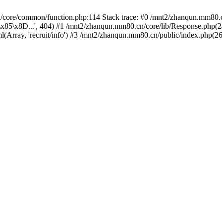
/core/common/function.php:114 Stack trace: #0 /mnt2/zhanqun.mm80.c
8D...', 404) #1 /mnt2/zhanqun.mm80.cn/core/lib/Response.php(24): c
Array, 'recruit/info') #3 /mnt2/zhanqun.mm80.cn/public/index.php(26