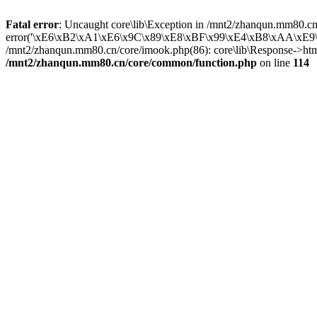
Fatal error
: Uncaught core\lib\Exception in /mnt2/zhanqun.mm80.cn
error('\xE6\xB2\xA1\xE6\x9C\x89\xE8\xBF\x99\xE4\xB8\xAA\xE9\x85\x
/mnt2/zhanqun.mm80.cn/core/imook.php(86): core\lib\Response->html(
/mnt2/zhanqun.mm80.cn/core/common/function.php
on line
114